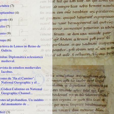
octubre
(7)
septiembre
(4)
agosto
(4)
ulio
(7)
junio
(9)
mayo
(6)
a terra de Lemos ao Reino de
Galicia.
isitas. Diplomática eclesiástica
medieval.
evista de estudios medievales
Iacobus.
romo de "En el Camino".
National Geographic y el ...
l Códice Calixtino en National
Geographic Channel...
estes ad probandum. Un inédito
del monasterio de ...
bril
(3)