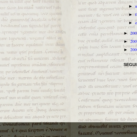
►
►
►
20
►
20
►
20
►
SEGU