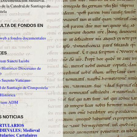
 Documentación Medieval.
 de la Catedral de Santiago de
tela
ULTA DE FONDOS EN
web a fondos documentales
CES
um Sancti Iacobi
 Histórico Diocesano de
o
 Secreto Vaticano
l de Santiago de Compostela
 Histórica
orium ADM
 NOTICIAS
RTULARIOS
IEVALES; Medieval
tularies; Cartulaires