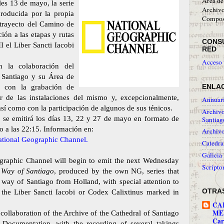
Área de
les 13 de mayo, la serie
Archivo
producida por la propia
Compos
trayecto del Camino de
ión a las etapas y rutas
CONS
I el Liber Sancti Iacobi
RED
Acceso 
n la colaboración del
 Santiago y su Área de
, con la grabación de
ENLA
or de las instalaciones del mismo y, excepcionalmente,
Annuari
así como con la participación de algunos de sus ténicos.
Archivo
os se emitirá los días 13, 22 y 27 de mayo en formato de
Santiag
 a las 22:15. Información en:
Archivo
ational Geographic Channel.
Catedra
Galicia
graphic Channel will begin to emit the next Wednesday
Script
 Way of Santiago
, produced by the own NG, series that
 way of Santiago from Holland, with special attention to
OTRAS
t the Liber Sancti Iacobi or Codex Calixtinus marked in
CA
MED
 collaboration of the Archive of the Cathedral of Santiago
Car
 Documentation, with the recording of several takings