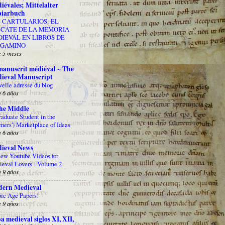
iévales; Mittelalter
iarbuch
 CARTULARIOS: EL
CATE DE LA MEMORIA
IEVAL EN LIBROS DE
RGAMINO
 5 meses
manuscrit médiéval ~ The
ieval Manuscript
elle adresse du blog
 6 años
the Middle
aduate Student in the
mers') Marketplace of Ideas
 6 años
ieval News
ew Youtube Videos for
eval Lovers - Volume 2
 9 años
ern Medieval
ic Age Papers!
 9 años
a medieval siglos XI, XII,