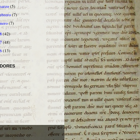
marzo
(5)
febrero
(7)
enero
(7)
08
(42)
07
(48)
06
(13)
IDORES