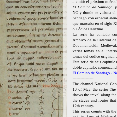
a emitir el próximo miérco
El Camino de Santiago
, 
NG y donde se visiona el 
Santiago con especial atenc
que marcaba en el siglo XI
o Códice Calixtino.
La serie ha contado co
Archivo de la Catedral de
Documentación Medieval
varias tomas en el interi
tomas del códice original, 
Esta serie de seis capítul
doble capítulo, comenzando
El Camino de Santiago - N
----------------
The channel National Geo
13 of May, the series
The
shows the travel along the
the stages and routes tha
12th century.
This series counts with the
and its Area of Medieval