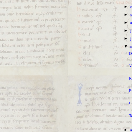
►
►
►
j
►
►
▼
D
V
R
P
E
T
a
►