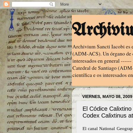
Archivi
Archivium Sancti Iacobi es 
(ADM-ACS). Un órgano de dif
interesados en general ----
Catedral de Santiago (ADM-
científica e os interesados en
VIERNES, MAYO 08, 2009
El Códice Calixtin
Codex Calixtinus a
El canal National Geogra