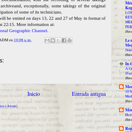
Méd
 archiveand, exceptionally, some takings of the original
Kop
ipation of some of its technicians.
LOS
RES
 will be emited on days 13, 22 and 27 of May in format of
MED
at 22:15. More information at:
PE
ional Geographic Channel.
Hace
r ADM
en
10:08 a. m.
Le 
Med
Nouv
Hace
s:
In 
A Gr
(Far
Hace
Med
10 N
Inicio
Entrada antigua
Medi
Hace
ios (Atom)
Mod
Hero
Hace
Rop