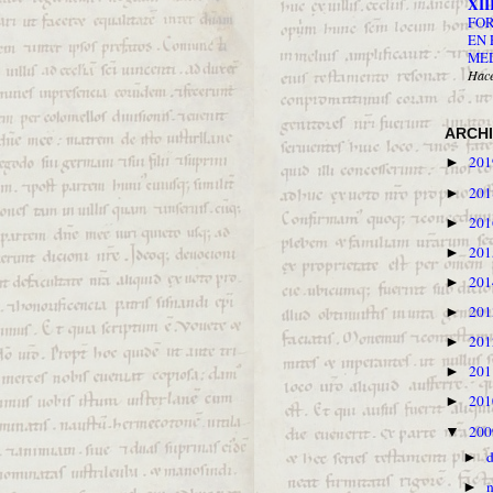
XIII
FO
EN 
ME
Hace
ARCH
20
►
20
►
20
►
20
►
20
►
20
►
20
►
20
►
20
►
20
▼
►
►