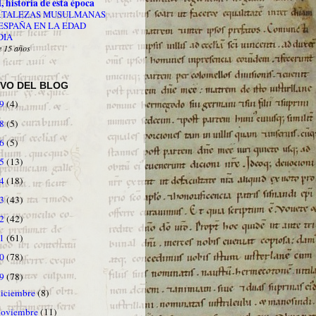
, historia de esta época
RTALEZAS MUSULMANAS
ESPAÑA EN LA EDAD
DIA
 15 años
IVO DEL BLOG
19
(4)
18
(5)
16
(5)
15
(13)
14
(18)
13
(43)
12
(42)
11
(61)
10
(78)
09
(78)
diciembre
(8)
noviembre
(11)